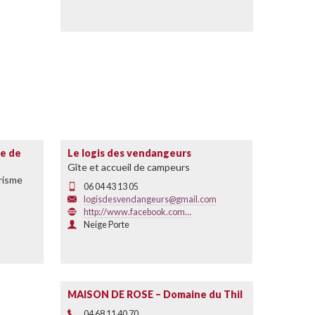
ne de
Le logis des vendangeurs
Gîte et accueil de campeurs
risme
06 04 43 13 05
logisdesvendangeurs@gmail.com
http://www.facebook.com…
Neige Porte
MAISON DE ROSE – Domaine du Thil
04 68 11 40 70