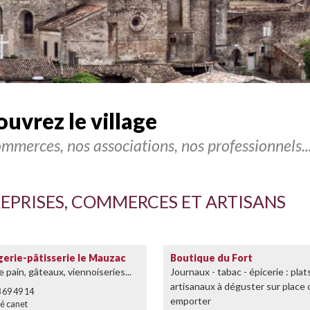
ouvrez
le village
mmerces, nos associations, nos professionnels..
EPRISES, COMMERCES ET ARTISANS
erie-pâtisserie le Mauzac
Boutique du Fort
 pain, gâteaux, viennoiseries...
Journaux - tabac - épicerie : plat
artisanaux à déguster sur place 
 69 49 14
emporter
é canet