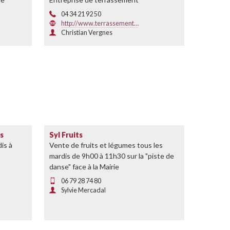
04 34 21 92 50
http://www.terrassement…
Christian Vergnes
es
Syl Fruits
is à
Vente de fruits et légumes tous les
mardis de 9h00 à 11h30 sur la "piste de
danse" face à la Mairie
06 79 28 74 80
Sylvie Mercadal