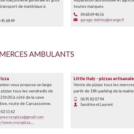
transport de matériaux à
toutes marques
04 68 69 46 56
garage-delrieu@orange.fr
 45 68 49
MERCES AMBULANTS
Pizza
Little Italy - pizzas artisanal
amion vous propose un large
Vente de pizzas tous les mercred
 pizzas tous les vendredis de
partir de 18h parking de la mairie
21h30 à côté de la cave
06 95 82 07 94
tive, route de Carcassonne.
Sandrine et Laurent
 02 11 62
lynecrocopizza@gmail.com
s://www.crocopizza.…