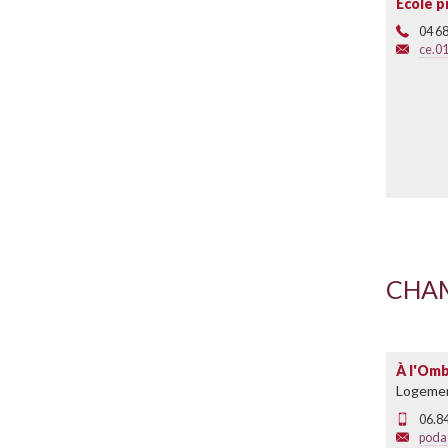
École p
04 68
ce.0
CHAM
À l'Om
Logemen
06.8
poda