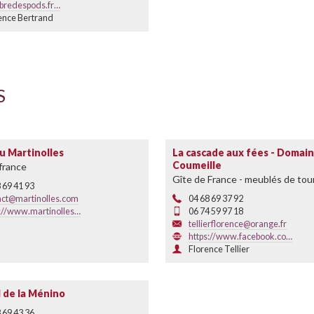
bredespods.fr…
ence Bertrand
S
u Martinolles
La cascade aux fées - Domai
Coumeille
france
Gîte de France - meublés de tou
 69 41 93
act@martinolles.com
04 68 69 37 92
s://www.martinolles…
06 74 59 97 18
tellierflorence@orange.fr
https://www.facebook.co…
Florence Tellier
l de la Ménino
 69 43 36