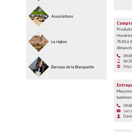
Associations
Compto
Produits
Horaires
7h30 à 
La région
dimanch
04 68
06 29
https
Berceau de la Blanquette
Entrep
Maçonne
batimen
04 68
sarl
Davi