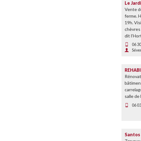
Le Jard
Vente de
ferme. H
19h. Vis
chèvres 
dit l’Ho
06 30
Séver
REHABIL
Rénovat
bâtiment
carrelag
salle de
06 03
Santos
Travaux