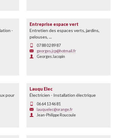
Entreprise espace vert
lation -
Entretien des espaces verts, jardins,
pelouses, ...
07 88 02 89 87
georges.jcp@hotmail.fr
Georges Jacopin
Lauqu Elec
aux pour
Électricien - Installation électrique
06 64 13 46 81
lauquelec@orange.fr
Jean-Philippe Roucoule