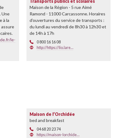
Transports publics et scolaires
 de
Maison de la Région - 5 rue Aimé
e. Une
Ramond - 11000 Carcassonne. Horaires
 à la
d’ouvertures du service de transports :
" assure
du lundi au vendredi de 8h30 à 12h30 et
caires.
de 14h à 17h
de.fr/le-
0 800 16 16 08
http://https://lio.lare…
Maison de l’Orchidée
bed and breakfast
04 68 20 23 74
https://maison-lorchide…