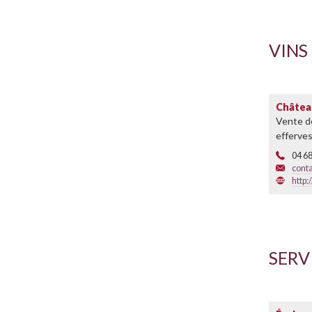
VINS
Châtea
Vente de
efferve
04 68
cont
http
SERV