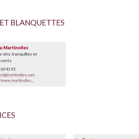
 ET BLANQUETTES
u Martinolles
 vins tranquilles et
scents
 69 41 93
act@martinolles.com
://www.martinolles.…
ICES