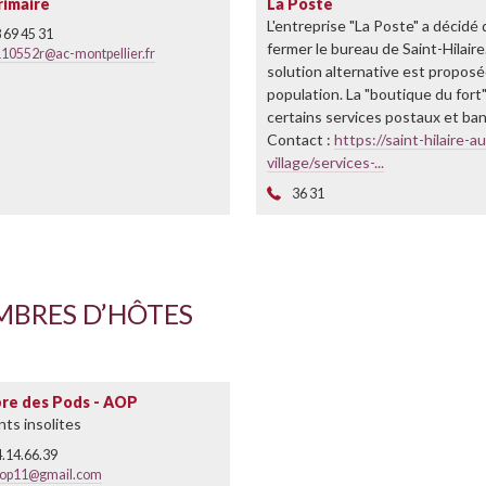
rimaire
La Poste
L'entreprise "La Poste" a décidé
 69 45 31
fermer le bureau de Saint-Hilair
110552r@ac-montpellier.fr
solution alternative est proposée
population. La "boutique du fort
certains services postaux et ban
Contact :
https://saint-hilaire-au
village/services-...
36 31
BRES D’HÔTES
bre des Pods - AOP
ts insolites
4.14.66.39
op11@gmail.com