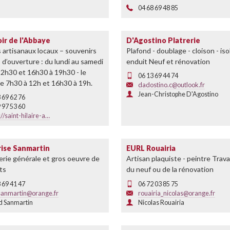
04 68 69 48 85
ir de l'Abbaye
D'Agostino Platrerie
 artisanaux locaux – souvenirs
Plafond - doublage - cloison - iso
 d’ouverture : du lundi au samedi
enduit Neuf et rénovation
12h30 et 16h30 à 19h30 - le
06 13 69 44 74
e 7h30 à 12h et 16h30 à 19h.
dadostino.c@outlook.fr
Jean-Christophe D'Agostino
 69 62 76
 97 53 60
://saint-hilaire-a…
rise Sanmartin
EURL Rouairia
rie générale et gros oeuvre de
Artisan plaquiste - peintre Trav
ts
du neuf ou de la rénovation
 69 41 47
06 72 03 85 75
.sanmartin@orange.fr
rouairia_nicolas@orange.fr
d Sanmartin
Nicolas Rouairia