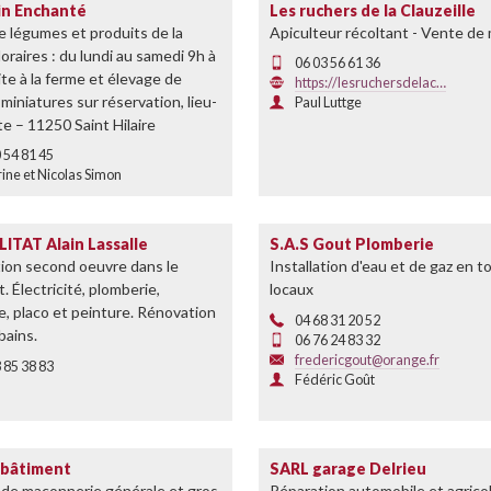
in Enchanté
Les ruchers de la Clauzeille
 légumes et produits de la
Apiculteur récoltant - Vente de 
oraires : du lundi au samedi 9h à
06 03 56 61 36
ite à la ferme et élevage de
https://lesruchersdelac…
miniatures sur réservation, lieu-
Paul Luttge
rte – 11250 Saint Hilaire
 54 81 45
ine et Nicolas Simon
ITAT Alain Lassalle
S.A.S Gout Plomberie
ion second oeuvre dans le
Installation d'eau et de gaz en t
. Électricité, plomberie,
locaux
e, placo et peinture. Rénovation
04 68 31 20 52
 bains.
06 76 24 83 32
fredericgout@orange.fr
 85 38 83
Fédéric Goût
 bâtiment
SARL garage Delrieu
 de maçonnerie générale et gros
Réparation automobile et agrico