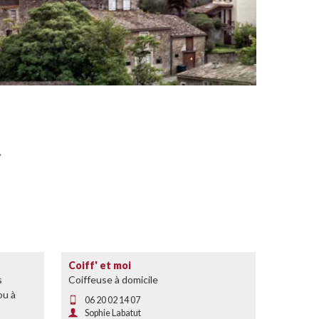
.
Coiff' et moi
s
Coiffeuse à domicile
ou à
06 20 02 14 07
Sophie Labatut