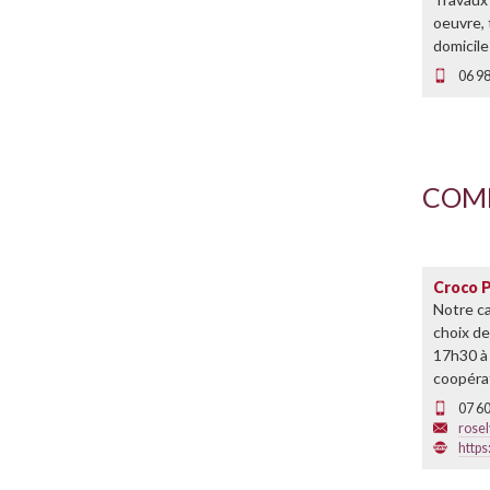
oeuvre, 
domicile
06 98
COM
Croco 
Notre c
choix de
17h30 à 
coopéra
07 60
rose
http