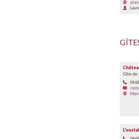
alom
Laur
GÎTE
Châtea
Gîte de 
04 68
cont
http
L’ousta
04 68