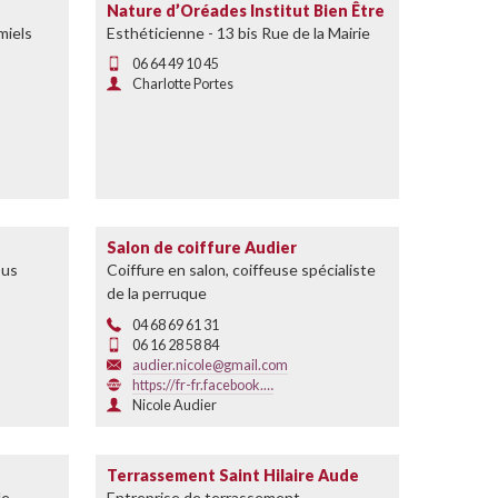
Nature d’Oréades Institut Bien Être
miels
Esthéticienne - 13 bis Rue de la Mairie
06 64 49 10 45
Charlotte Portes
Salon de coiffure Audier
ous
Coiffure en salon, coiffeuse spécialiste
de la perruque
04 68 69 61 31
06 16 28 58 84
audier.nicole@gmail.com
https://fr-fr.facebook.…
Nicole Audier
Terrassement Saint Hilaire Aude
le
Entreprise de terrassement