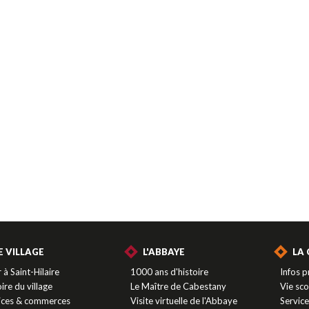
E VILLAGE
L'ABBAYE
LA
 à Saint-Hilaire
1000 ans d'histoire
Infos p
ire du village
Le Maître de Cabestany
Vie sco
ices & commerces
Visite virtuelle de l'Abbaye
Servic