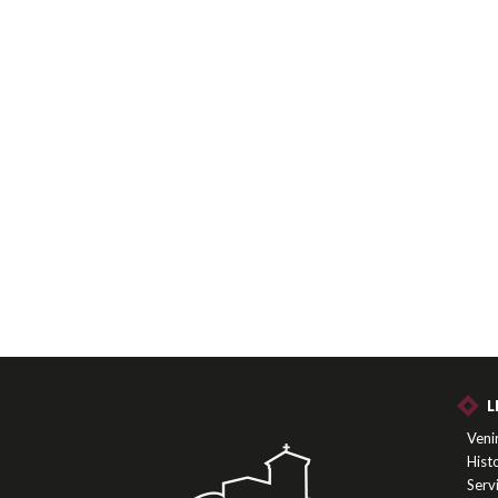
L
Venir
Histo
Serv