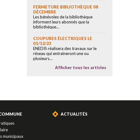
FERMETURE BIBLIOTHÈQUE 08
DÉCEMBRE
Les bénévoles de la bibliothèque
informent leurs abonnés que la
bibliothèque…
COUPURES ÉLECTRIQUES LE
01/12/23
ENEDIS réalisera des travaux sur le
réseau qui entraineront une ou
plusieurs…
Afficher tous les articles
 COMMUNE
ACTUALITÉS
ratiques
laire
es municipaux