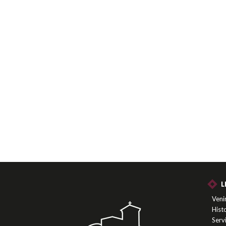
L
Venir
Histo
Serv