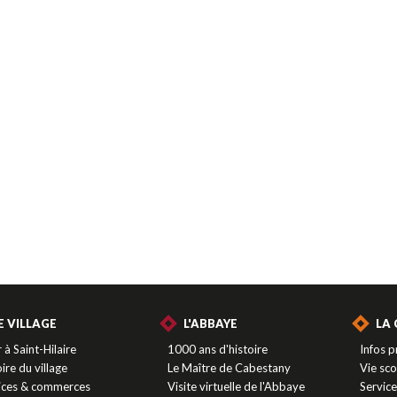
E VILLAGE
L'ABBAYE
LA
 à Saint-Hilaire
1000 ans d'histoire
Infos p
ire du village
Le Maître de Cabestany
Vie sco
ices & commerces
Visite virtuelle de l'Abbaye
Servic