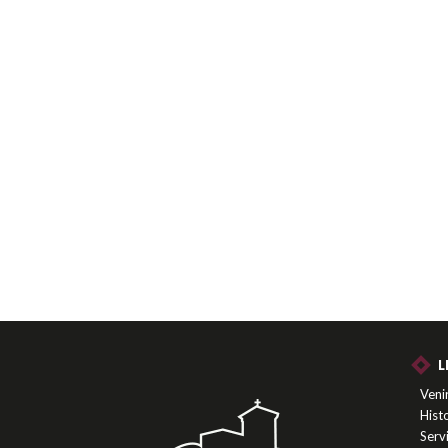
L
Venir
Histo
Serv