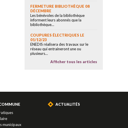
FERMETURE BIBLIOTHÈQUE 08
DÉCEMBRE
Les bénévoles de la bibliothèque
informent leurs abonnés que la
bibliothèque…
COUPURES ÉLECTRIQUES LE
01/12/23
ENEDIS réalisera des travaux sur le
réseau qui entraineront une ou
plusieurs…
Afficher tous les articles
 COMMUNE
ACTUALITÉS
ratiques
laire
es municipaux