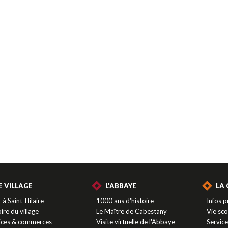
E VILLAGE
L'ABBAYE
LA
 à Saint-Hilaire
1000 ans d'histoire
Infos p
ire du village
Le Maître de Cabestany
Vie sco
ices & commerces
Visite virtuelle de l'Abbaye
Servic