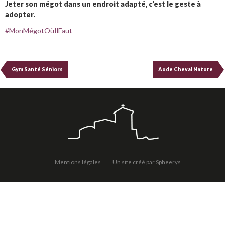
Jeter son mégot dans un endroit adapté, c'est le geste à
adopter.
#MonMégotOùIlFaut
Gym Santé Séniors
Aude Cheval Nature
Mentions légales
Un site créé par Spheerys