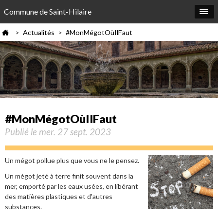
Commune de Saint-Hilaire
Actualités
#MonMégotOùIlFaut
>
>
#MonMégotOùIlFaut
Publié le mer. 27 sept. 2023
Un mégot pollue plus que vous ne le pensez.
Un mégot jeté à terre finit souvent dans la
mer, emporté par les eaux usées, en libérant
des matières plastiques et d'autres
substances.