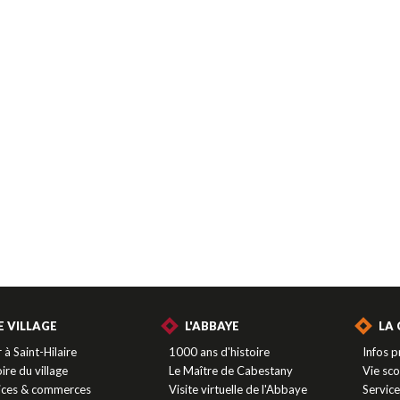
E VILLAGE
L'ABBAYE
LA
 à Saint-Hilaire
1000 ans d'histoire
Infos p
ire du village
Le Maître de Cabestany
Vie sco
ices & commerces
Visite virtuelle de l'Abbaye
Servic