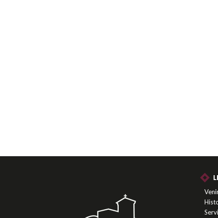
L
Venir
Histo
Serv