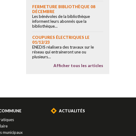
FERMETURE BIBLIOTHÈQUE 08
DÉCEMBRE
Les bénévoles de la bibliothèque
informent leurs abonnés que la
bibliothèque…
COUPURES ÉLECTRIQUES LE
01/12/23
ENEDIS réalisera des travaux sur le
réseau qui entraineront une ou
plusieurs…
Afficher tous les articles
 COMMUNE
ACTUALITÉS
ratiques
laire
es municipaux