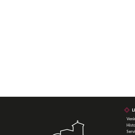
L
Venir
Histo
Serv