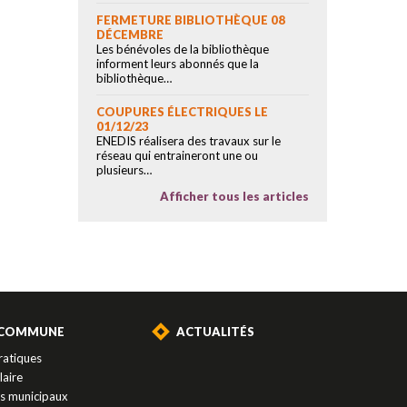
FERMETURE BIBLIOTHÈQUE 08
DÉCEMBRE
Les bénévoles de la bibliothèque
informent leurs abonnés que la
bibliothèque…
COUPURES ÉLECTRIQUES LE
01/12/23
ENEDIS réalisera des travaux sur le
réseau qui entraineront une ou
plusieurs…
Afficher tous les articles
 COMMUNE
ACTUALITÉS
ratiques
laire
es municipaux