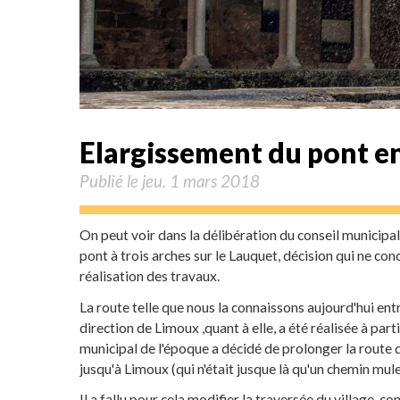
Elargissement du pont e
Publié le jeu. 1 mars 2018
On peut voir dans la délibération du conseil municipal c
pont à trois arches sur le Lauquet, décision qui ne con
réalisation des travaux.
La route telle que nous la connaissons aujourd'hui entr
direction de Limoux ,quant à elle, a été réalisée à part
municipal de l'époque a décidé de prolonger la route 
jusqu'à Limoux (qui n'était jusque là qu'un chemin mule
Il a fallu pour cela modifier la traversée du village, co