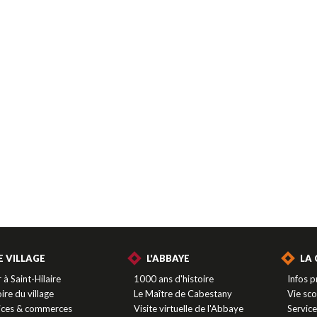
E VILLAGE
L'ABBAYE
LA
 à Saint-Hilaire
1000 ans d'histoire
Infos p
ire du village
Le Maître de Cabestany
Vie sco
ices & commerces
Visite virtuelle de l'Abbaye
Servic