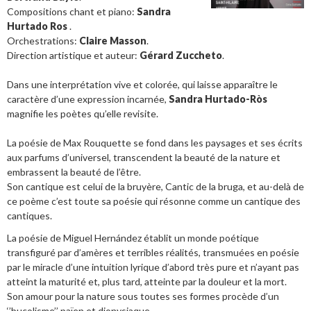
Compositions chant et piano:
Sandra
Hurtado Ros
.
Orchestrations:
Claire Masson
.
Direction artistique et auteur:
Gérard Zuccheto
.
Dans une interprétation vive et colorée, qui laisse apparaître le
caractère d’une expression incarnée,
Sandra Hurtado-Ròs
magnifie les poètes qu’elle revisite.
La poésie de Max Rouquette se fond dans les paysages et ses écrits
aux parfums d’universel, transcendent la beauté de la nature et
embrassent la beauté de l’être.
Son cantique est celui de la bruyère, Cantic de la bruga, et au-delà de
ce poème c’est toute sa poésie qui résonne comme un cantique des
cantiques.
La poésie de Miguel Hernández établit un monde poétique
transfiguré par d’amères et terribles réalités, transmuées en poésie
par le miracle d’une intuition lyrique d’abord très pure et n’ayant pas
atteint la maturité et, plus tard, atteinte par la douleur et la mort.
Son amour pour la nature sous toutes ses formes procède d’un
‘’bucolisme’’ païen et dionysiaque.