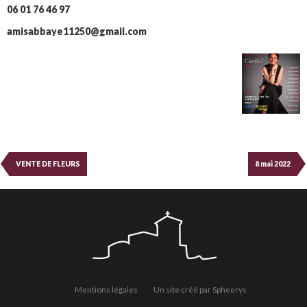
06 01 76 46 97
amisabbaye11250@gmail.com
VENTE DE FLEURS
8 mai 2022
Mentions légales
Un site créé par Spheerys