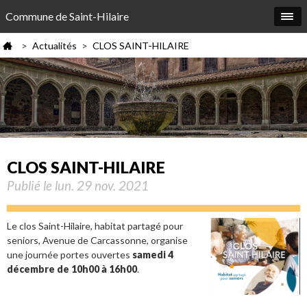
Commune de Saint-Hilaire
Actualités
CLOS SAINT-HILAIRE
>
>
CLOS SAINT-HILAIRE
Publié le lun. 29 nov. 2021
Le clos Saint-Hilaire, habitat partagé pour
seniors, Avenue de Carcassonne, organise
une journée portes ouvertes
samedi 4
décembre de 10h00 à 16h00
.