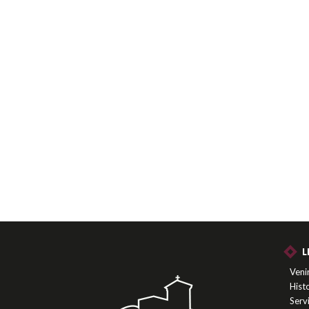
L
Venir
Histo
Serv