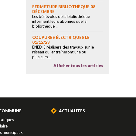
FERMETURE BIBLIOTHÈQUE 08
DÉCEMBRE
Les bénévoles de la bibliothèque
informent leurs abonnés que la
bibliothèque…
COUPURES ÉLECTRIQUES LE
01/12/23
ENEDIS réalisera des travaux sur le
réseau qui entraineront une ou
plusieurs…
Afficher tous les articles
 COMMUNE
ACTUALITÉS
ratiques
laire
es municipaux