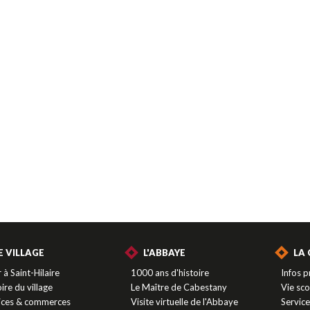
E VILLAGE
L'ABBAYE
LA
 à Saint-Hilaire
1000 ans d'histoire
Infos p
ire du village
Le Maître de Cabestany
Vie sco
ices & commerces
Visite virtuelle de l'Abbaye
Servic