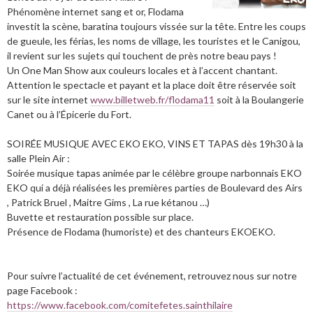
Phénomène internet sang et or, Flodama
investit la scène, baratina toujours vissée sur la tête. Entre les coups
de gueule, les férias, les noms de village, les touristes et le Canigou,
il revient sur les sujets qui touchent de près notre beau pays !
Un One Man Show aux couleurs locales et à l’accent chantant.
Attention le spectacle et payant et la place doit être réservée soit
sur le site internet
www.billetweb.fr/flodama11
soit à la Boulangerie
Canet ou à l’Épicerie du Fort.
SOIRÉE MUSIQUE AVEC EKO EKO, VINS ET TAPAS dès 19h30 à la
salle Plein Air :
Soirée musique tapas animée par le célèbre groupe narbonnais EKO
EKO qui a déjà réalisées les premières parties de Boulevard des Airs
, Patrick Bruel , Maitre Gims , La rue kétanou …)
Buvette et restauration possible sur place.
Présence de Flodama (humoriste) et des chanteurs EKOEKO.
Pour suivre l’actualité de cet événement, retrouvez nous sur notre
page Facebook :
https://www.facebook.com/comitefetes.sainthilaire